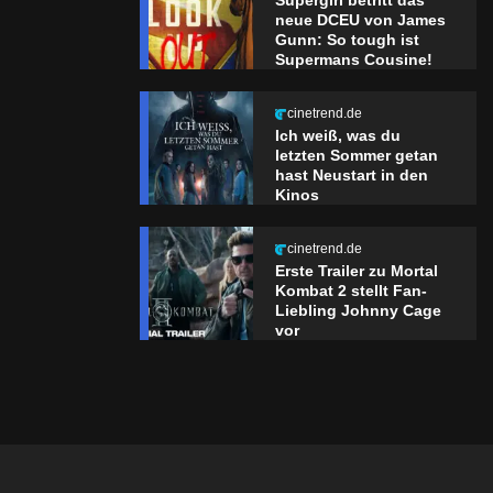
Supergirl betritt das
neue DCEU von James
Gunn: So tough ist
Supermans Cousine!
cinetrend.de
Ich weiß, was du
letzten Sommer getan
hast Neustart in den
Kinos
cinetrend.de
Erste Trailer zu Mortal
Kombat 2 stellt Fan-
Liebling Johnny Cage
vor