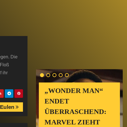
egen. Die
 Floß
 ihr
„WONDER MAN“
ENDET
 Eulen
ÜBERRASCHEND:
MARVEL ZIEHT