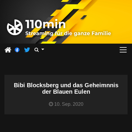
Z
u
m
I
n
h
a
l
t
s
Bibi Blocksberg und das Geheimnnis
p
der Blauen Eulen
r
i
10. Sep. 2020
n
g
e