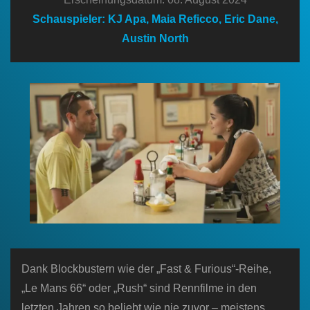
n
Schauspieler: KJ Apa, Maia Reficco, Eric Dane,
Austin North
Dank Blockbustern wie der „Fast & Furious“-Reihe,
„Le Mans 66“ oder „Rush“ sind Rennfilme in den
letzten Jahren so beliebt wie nie zuvor – meistens