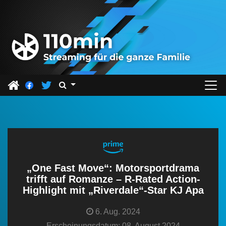
Z
u
m
I
n
h
a
l
t
s
p
r
„One Fast Move“: Motorsportdrama
i
trifft auf Romanze – R-Rated Action-
Highlight mit „Riverdale“-Star KJ Apa
n
g
6. Aug. 2024
e
Erscheinungsdatum: 08. August 2024