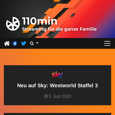
Z
u
m
I
n
h
a
l
t
s
p
r
Neu auf Sky: Westworld Staffel 3
i
5. Juni 2020
n
g
e