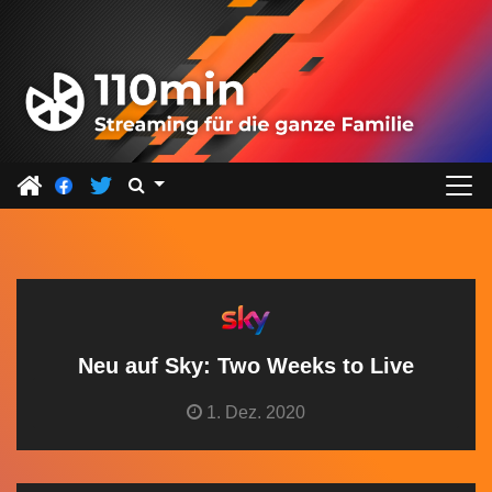
Z
u
m
I
n
h
a
l
t
s
p
r
Neu auf Sky: Two Weeks to Live
i
1. Dez. 2020
n
g
e