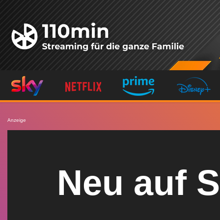
Z
u
m
I
n
h
a
l
t
Anzeige
s
p
r
Neu auf S
i
n
g
e