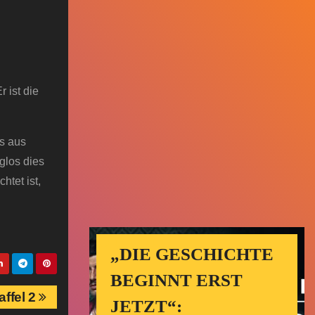
 ist die
ns aus
glos dies
tet ist,
„DIE GESCHICHTE
BEGINNT ERST
affel 2
JETZT“: