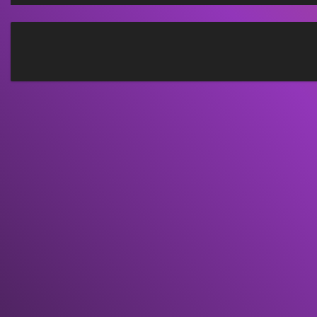
e
i
t
r
a
g
s
n
a
v
i