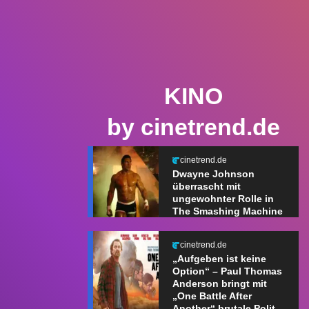
KINO
by cinetrend.de
cinetrend.de
Dwayne Johnson
überrascht mit
ungewohnter Rolle in
The Smashing Machine
cinetrend.de
„Aufgeben ist keine
Option“ – Paul Thomas
Anderson bringt mit
„One Battle After
Another“ brutale Polit-