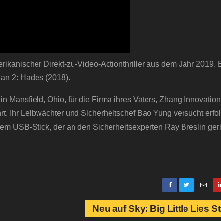
rikanischer Direkt-zu-Video-Actionthriller aus dem Jahr 2019. Er
lan 2: Hades (2018).
 Mansfield, Ohio, für die Firma ihres Vaters, Zhang Innovatio
. Ihr Leibwächter und Sicherheitschef Bao Yung versucht erfol
m USB-Stick, der an den Sicherheitsexperten Ray Breslin gerich
Neu auf Sky: Big Little Lies St