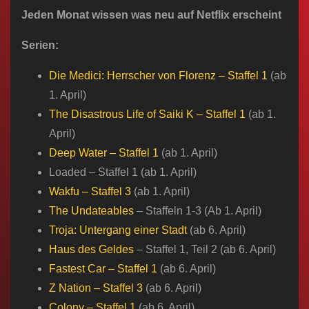
n
Jeden Monat wissen was neu auf Netflix erscheint
Serien:
Die Medici: Herrscher von Florenz​ – Staffel 1
(ab
1. April)
The Disastrous Life of Saiki K​​ – Staffel 1
(ab 1.
April)
Deep Water​ – Staffel 1
(ab 1. April)
Loaded​​ – Staffel 1 (ab 1. April)
Wakfu – Staffel 3
(ab 1. April)
The Undateables​
– Staffeln ​1-3 (Ab 1. April)
Troja: Untergang einer Stadt
(ab 6. April)
Haus des Geldes
– Staffel 1, Teil 2 (ab 6. April)
Fastest Car – Staffel 1
(ab 6. April)
Z Nation​ – Staffel 3
(ab 6. April)
Colony​​ – Staffel 1
(ab 6. April)