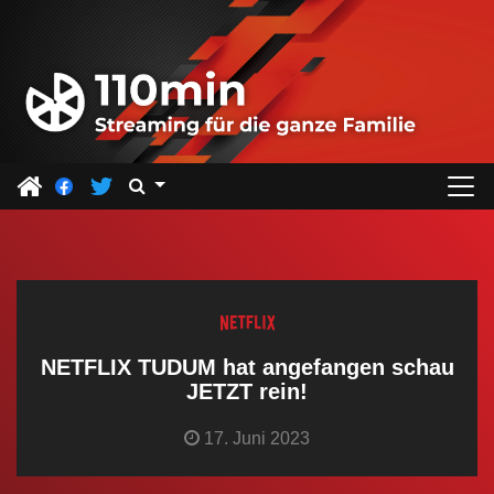
Z
u
m
I
n
h
a
l
t
s
p
r
NETFLIX TUDUM hat angefangen schau
i
JETZT rein!
n
17. Juni 2023
g
e