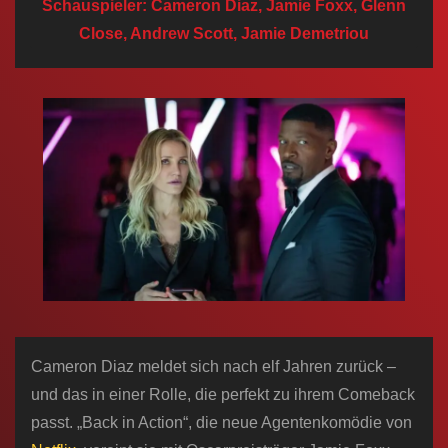
Schauspieler: Cameron Diaz, Jamie Foxx, Glenn
n
Close, Andrew Scott, Jamie Demetriou
Cameron Diaz meldet sich nach elf Jahren zurück –
und das in einer Rolle, die perfekt zu ihrem Comeback
passt. „Back in Action“, die neue Agentenkomödie von