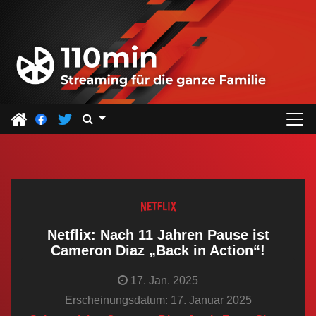
Z
u
m
I
n
h
a
l
t
s
p
r
Netflix: Nach 11 Jahren Pause ist
i
Cameron Diaz „Back in Action“!
n
17. Jan. 2025
g
Erscheinungsdatum: 17. Januar 2025
e