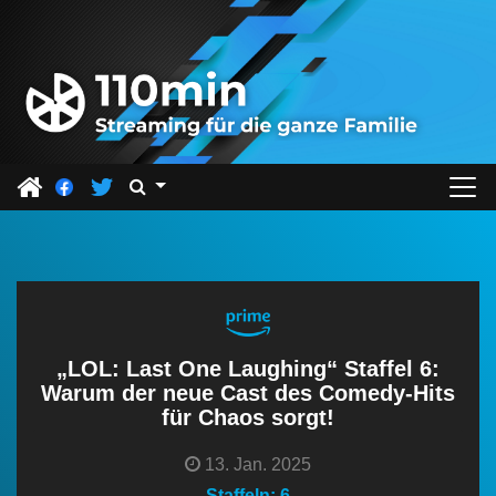
Z
u
m
I
n
h
a
l
t
s
p
r
„LOL: Last One Laughing“ Staffel 6:
i
Warum der neue Cast des Comedy-Hits
für Chaos sorgt!
n
g
13. Jan. 2025
e
Staffeln: 6