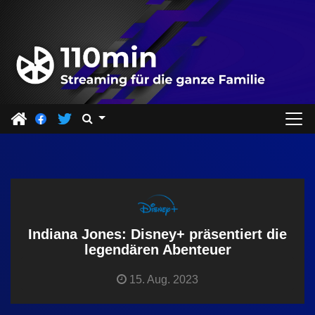
Z
u
m
I
n
h
a
l
t
s
p
r
Indiana Jones: Disney+ präsentiert die
i
legendären Abenteuer
n
15. Aug. 2023
g
e