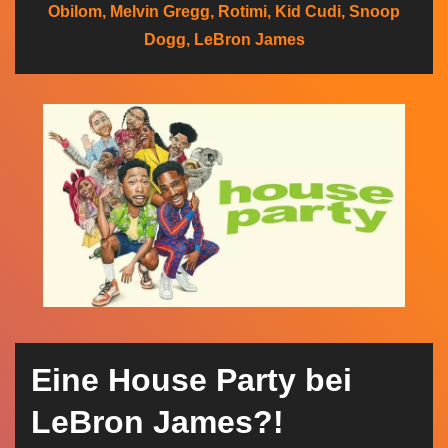
Obilom, Melvin Gregg, Rotimi, Kid Cudi, Snoop
n
Dogg, LeBron James
Eine House Party bei
LeBron James?!