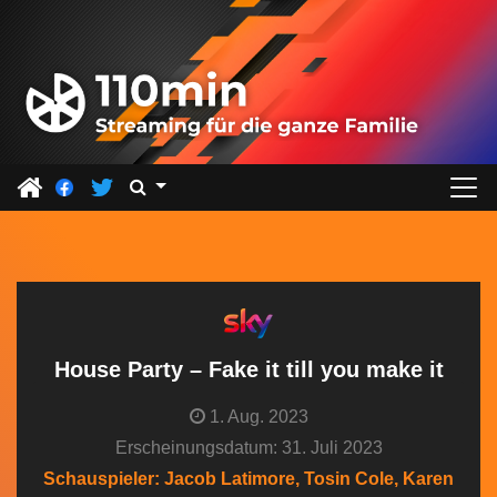
Z
u
m
I
n
h
a
l
t
s
p
r
House Party – Fake it till you make it
i
1. Aug. 2023
n
Erscheinungsdatum: 31. Juli 2023
g
Schauspieler: Jacob Latimore, Tosin Cole, Karen
e