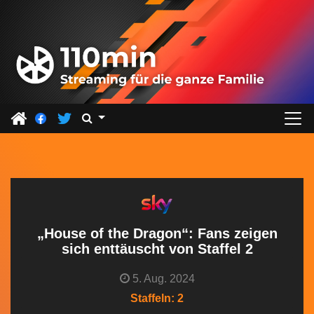
Z
u
m
I
n
h
a
l
t
s
p
r
„House of the Dragon“: Fans zeigen
i
sich enttäuscht von Staffel 2
n
5. Aug. 2024
g
Staffeln: 2
e