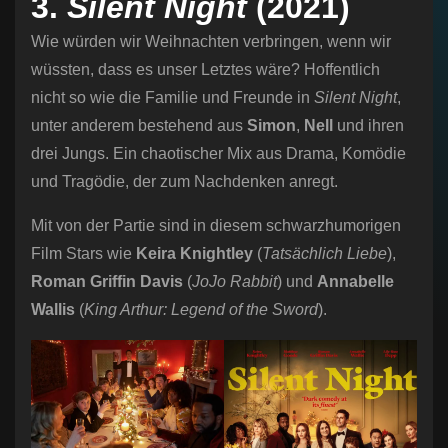
3.
Silent Night
(2021)
Wie würden wir Weihnachten verbringen, wenn wir
wüssten, dass es unser Letztes wäre? Hoffentlich
nicht so wie die Familie und Freunde in
Silent Night
,
unter anderem bestehend aus
Simon
,
Nell
und ihren
drei Jungs. Ein chaotischer Mix aus Drama, Komödie
und Tragödie, der zum Nachdenken anregt.
Mit von der Partie sind in diesem schwarzhumorigen
Film Stars wie
Keira Knightley
(
Tatsächlich Liebe
),
Roman Griffin Davis
(
JoJo Rabbit
) und
Annabelle
Wallis
(
King Arthur: Legend of the Sword
).