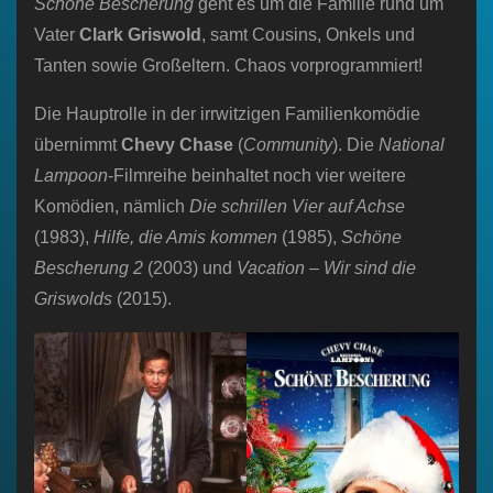
Schöne Bescherung
geht es um die Familie rund um
Vater
Clark Griswold
, samt Cousins, Onkels und
Tanten sowie Großeltern. Chaos vorprogrammiert!
Die Hauptrolle in der irrwitzigen Familienkomödie
übernimmt
Chevy Chase
(
Community
). Die
National
Lampoon
-Filmreihe beinhaltet noch vier weitere
Komödien, nämlich
Die schrillen Vier auf Achse
(1983),
Hilfe, die Amis kommen
(1985),
Schöne
Bescherung 2
(2003) und
Vacation – Wir sind die
Griswolds
(2015).