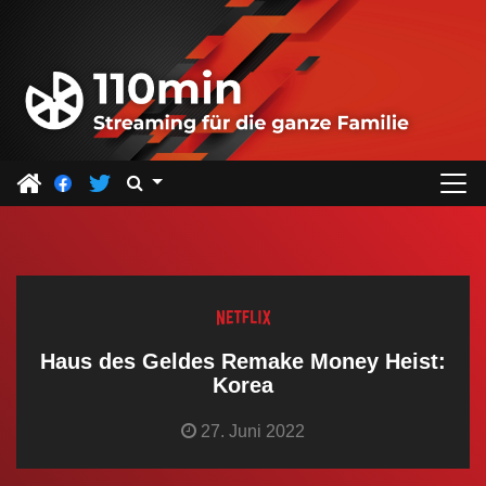
Z
u
m
I
n
h
a
l
t
s
p
r
Haus des Geldes Remake Money Heist:
i
Korea
n
27. Juni 2022
g
e