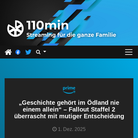
Z
u
m
I
n
h
a
l
t
s
p
r
„Geschichte gehört im Ödland nie
i
einem allein“ – Fallout Staffel 2
überrascht mit mutiger Entscheidung
n
g
1. Dez. 2025
e