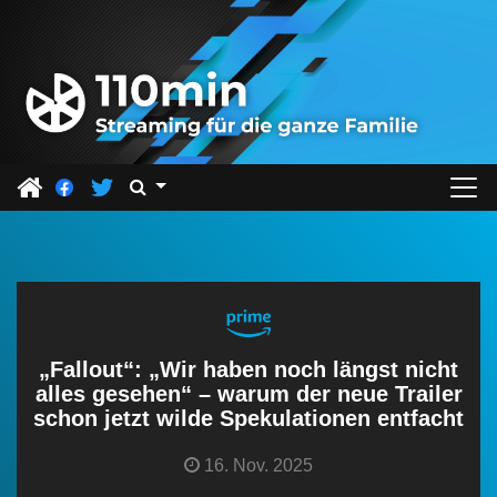
Z
u
m
I
n
h
a
l
t
s
p
r
„Fallout“: „Wir haben noch längst nicht
i
alles gesehen“ – warum der neue Trailer
schon jetzt wilde Spekulationen entfacht
n
g
16. Nov. 2025
e