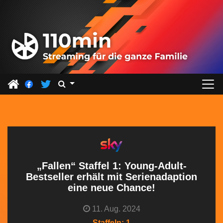
Z
u
m
I
n
h
a
l
t
s
p
r
„Fallen“ Staffel 1: Young-Adult-
i
Bestseller erhält mit Serienadaption
eine neue Chance!
n
g
11. Aug. 2024
e
Staffeln: 1