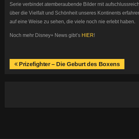
Serie verbindet atemberaubende Bilder mit aufschlussreiche
über die Vielfalt und Schönheit unseres Kontinents erfahre
auf eine Weise zu sehen, die viele noch nie erlebt haben.
Noch mehr Disney+ News gibt’s
HIER
!
B
Prizefighter – Die Geburt des Boxens
e
i
t
r
a