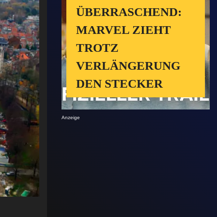
ÜBERRASCHEND:
MARVEL ZIEHT
TROTZ
VERLÄNGERUNG
DEN STECKER
Anzeige