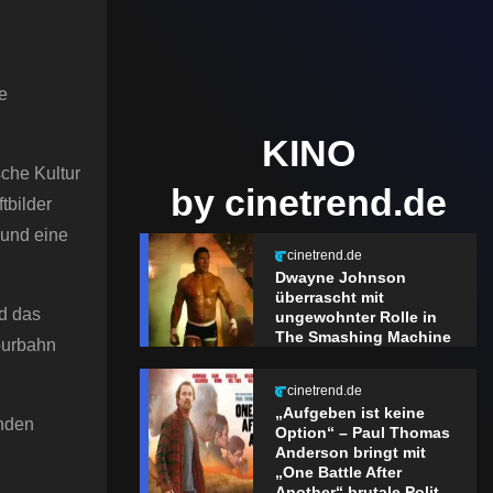
e
KINO
sche Kultur
by cinetrend.de
tbilder
 und eine
cinetrend.de
Dwayne Johnson
überrascht mit
nd das
ungewohnter Rolle in
The Smashing Machine
purbahn
cinetrend.de
„Aufgeben ist keine
enden
Option“ – Paul Thomas
Anderson bringt mit
„One Battle After
Another“ brutale Polit-