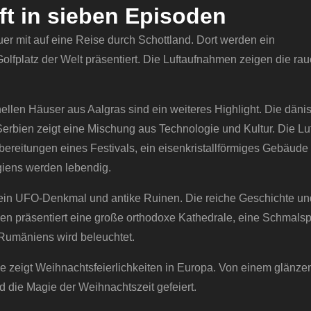
uft in sieben Episoden
uer mit auf eine Reise durch Schottland. Dort werden ein
olfplatz der Welt präsentiert. Die Luftaufnahmen zeigen die rau
onellen Häuser aus Aalgras sind ein weiteres Highlight. Die däni
Serbien zeigt eine Mischung aus Technologie und Kultur. Die Luf
orbereitungen eines Festivals, ein eisenkristallförmiges Gebäude
lgiens werden lebendig.
a, ein UFO-Denkmal und antike Ruinen. Die reiche Geschichte u
en präsentiert eine große orthodoxe Kathedrale, eine Schmals
 Rumäniens wird beleuchtet.
de zeigt Weihnachtsfeierlichkeiten in Europa. Von einem glänz
d die Magie der Weihnachtszeit gefeiert.