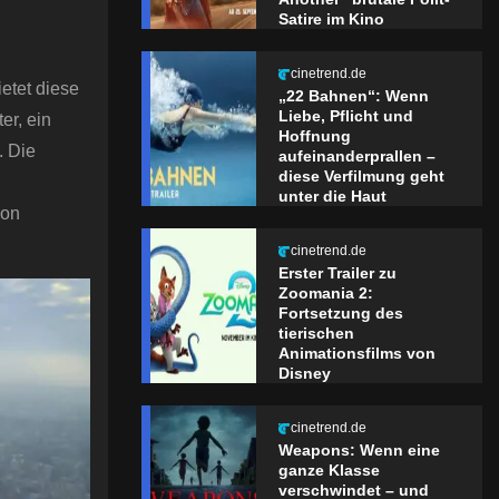
Satire im Kino
cinetrend.de
etet diese
„22 Bahnen“: Wenn
Liebe, Pflicht und
er, ein
Hoffnung
. Die
aufeinanderprallen –
diese Verfilmung geht
unter die Haut
ion
cinetrend.de
Erster Trailer zu
Zoomania 2:
Fortsetzung des
tierischen
Animationsfilms von
Disney
cinetrend.de
Weapons: Wenn eine
ganze Klasse
verschwindet – und