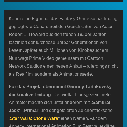
n
Kaum eine Figur hat das Fantasy-Genre so nachhaltig
geprägt wie Conan. Seit den Geschichten von Autor
Robert E. Howard aus den frühen 1930er-Jahren
fasziniert der furchtlose Barbar Generationen von
Lesern, später auch Millionen von Kinobesuchern.
Nun wagt Prime Video gemeinsam mit Cartoon
Network Studios einen neuen Anlauf – allerdings nicht
als Realfilm, sondern als Animationsserie.
Für das Projekt übernimmt Genndy Tartakovsky
die kreative Leitung.
Der vielfach ausgezeichnete
Animator machte sich unter anderem mit „
Samurai
Jack
“, „
Primal
“ und der gefeierten Zeichentrickserie
„
Star Wars: Clone Wars
“ einen Namen. Auf dem
Annecy International Animation Film Festival erklärte