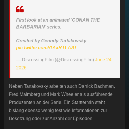
First look at an animated ‘CONAN THE
BARBARIAN’ series.
Created by Genndy Tartakovsky.
pic.twitter.com/i1AxRTLAAf
— DiscussingFilm (@DiscussingFilm)
June 24,
2026
Neben Tartakovsky arbeiten auch Darrick Bachman,
Fred Malmberg und Mark Wheeler als ausführende
Produzenten an der Serie. Ein Starttermin steht
bislang ebenso wenig fest wie Informationen zur
Besetzung oder zur Anzahl der Episoden.