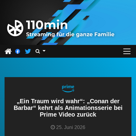
Z
u
m
I
n
h
a
l
t
s
p
r
„Ein Traum wird wahr“: „Conan der
i
Barbar“ kehrt als Animationsserie bei
Prime Video zurück
n
g
25. Juni 2026
e