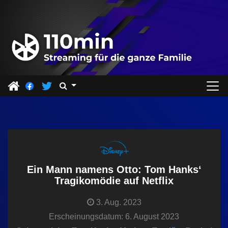
Z
u
m
I
n
h
a
l
t
s
p
r
Ein Mann namens Otto: Tom Hanks‘
i
Tragikomödie auf Netflix
n
3. Aug. 2023
g
Erscheinungsdatum: 6. August 2023
e