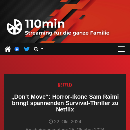
Z
u
m
I
n
h
a
l
t
s
p
r
„Don’t Move“: Horror-Ikone Sam Raimi
i
bringt spannenden Survival-Thriller zu
Netflix
n
g
22. Okt. 2024
e
Erscheinungsdatum: 25. Oktober 2024