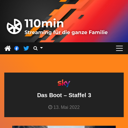
Z
u
m
I
n
h
a
l
t
s
p
r
Das Boot – Staffel 3
i
13. Mai 2022
n
g
e