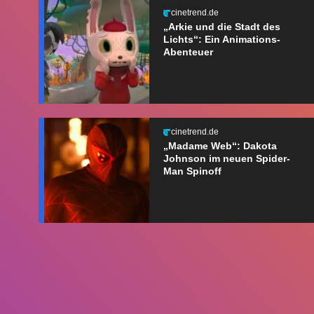
cinetrend.de
„Arkie und die Stadt des
Lichts“: Ein Animations-
Abenteuer
cinetrend.de
„Madame Web“: Dakota
Johnson im neuen Spider-
Man Spinoff