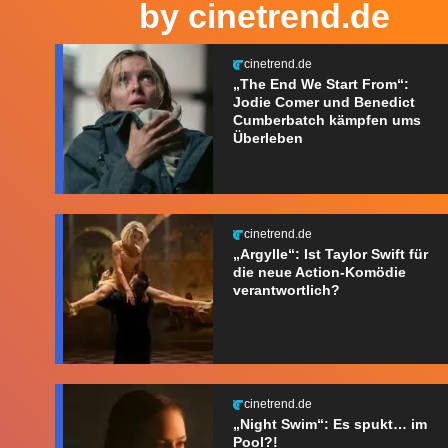
by cinetrend.de
cinetrend.de
„The End We Start From“:
Jodie Comer und Benedict
Cumberbatch kämpfen ums
Überleben
cinetrend.de
„Argylle“: Ist Taylor Swift für
die neue Action-Komödie
verantwortlich?
cinetrend.de
„Night Swim“: Es spukt… im
Pool?!