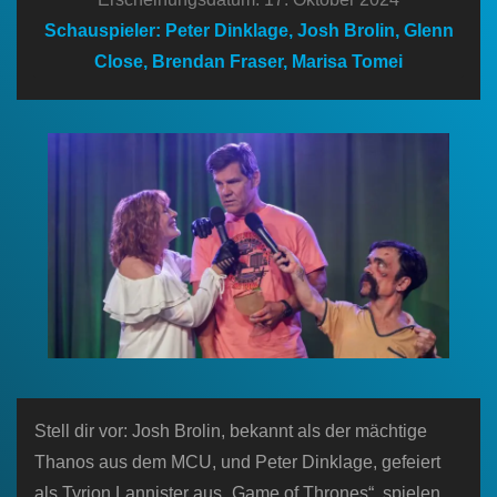
n
Schauspieler: Peter Dinklage, Josh Brolin, Glenn
Close, Brendan Fraser, Marisa Tomei
Stell dir vor: Josh Brolin, bekannt als der mächtige
Thanos aus dem MCU, und Peter Dinklage, gefeiert
als Tyrion Lannister aus „Game of Thrones“, spielen