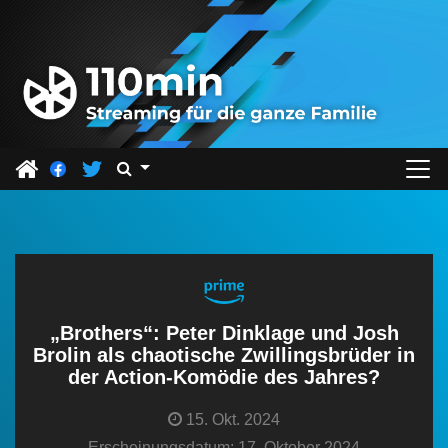
Z
u
m
I
n
h
a
l
t
s
p
r
„Brothers“: Peter Dinklage und Josh
i
Brolin als chaotische Zwillingsbrüder in
der Action-Komödie des Jahres?
n
g
15. Okt. 2024
e
Erscheinungsdatum: 17. Oktober 2024