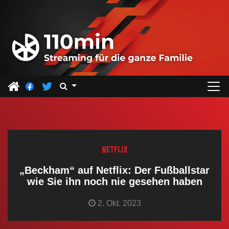
Z
u
m
I
n
h
a
l
t
s
p
r
„Beckham“ auf Netflix: Der Fußballstar
i
wie Sie ihn noch nie gesehen haben
n
2. Okt. 2023
g
e