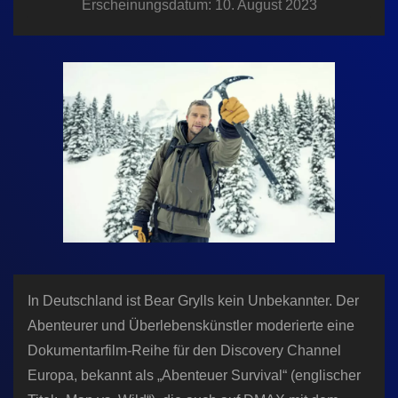
Erscheinungsdatum: 10. August 2023
n
In Deutschland ist Bear Grylls kein Unbekannter. Der
Abenteurer und Überlebenskünstler moderierte eine
Dokumentarfilm-Reihe für den Discovery Channel
Europa, bekannt als „Abenteuer Survival“ (englischer