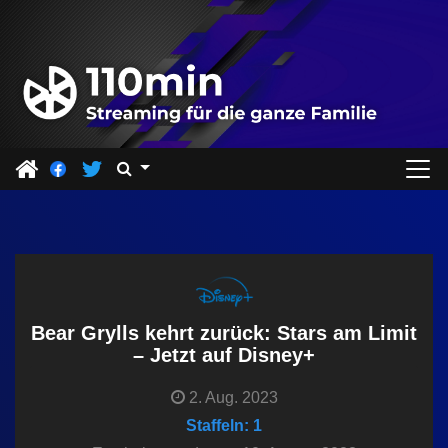
Z
u
m
I
n
h
a
l
t
s
p
r
Bear Grylls kehrt zurück: Stars am Limit
i
– Jetzt auf Disney+
n
2. Aug. 2023
g
Staffeln: 1
e