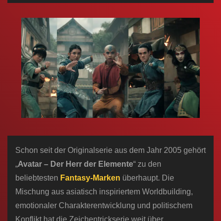
n
Schon seit der Originalserie aus dem Jahr 2005 gehört
„
Avatar – Der Herr der Elemente
“ zu den
beliebtesten
Fantasy-Marken
überhaupt. Die
Mischung aus asiatisch inspiriertem Worldbuilding,
emotionaler Charakterentwicklung und politischem
Konflikt hat die Zeichentrickserie weit über