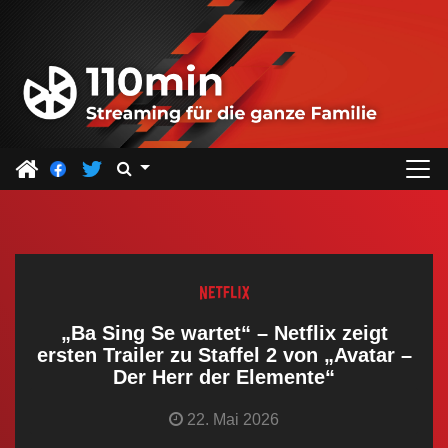
Z
u
m
I
n
h
a
l
t
s
p
r
„Ba Sing Se wartet“ – Netflix zeigt
i
ersten Trailer zu Staffel 2 von „Avatar –
Der Herr der Elemente“
n
g
22. Mai 2026
e