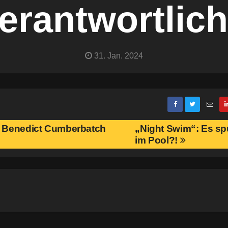
erantwortlic
31. Jan. 2024
d Benedict Cumberbatch
„Night Swim“: Es s
im Pool?!