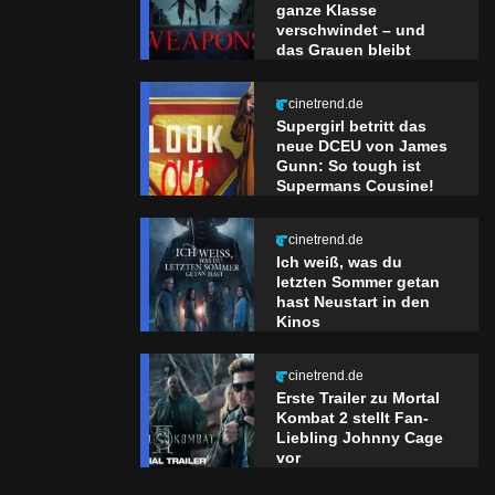
ganze Klasse
verschwindet – und
das Grauen bleibt
cinetrend.de
Supergirl betritt das
neue DCEU von James
Gunn: So tough ist
Supermans Cousine!
cinetrend.de
Ich weiß, was du
letzten Sommer getan
hast Neustart in den
Kinos
cinetrend.de
Erste Trailer zu Mortal
Kombat 2 stellt Fan-
Liebling Johnny Cage
vor