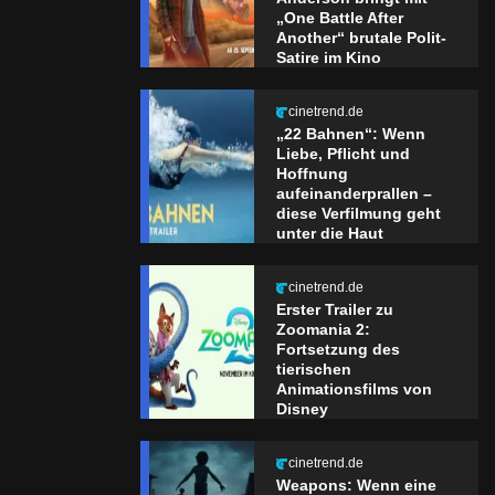
„One Battle After
Another“ brutale Polit-
Satire im Kino
cinetrend.de
„22 Bahnen“: Wenn
Liebe, Pflicht und
Hoffnung
aufeinanderprallen –
diese Verfilmung geht
unter die Haut
cinetrend.de
Erster Trailer zu
Zoomania 2:
Fortsetzung des
tierischen
Animationsfilms von
Disney
cinetrend.de
Weapons: Wenn eine