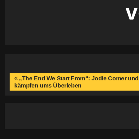
v
n
B
„The End We Start From“: Jodie Comer un
kämpfen ums Überleben
e
i
t
r