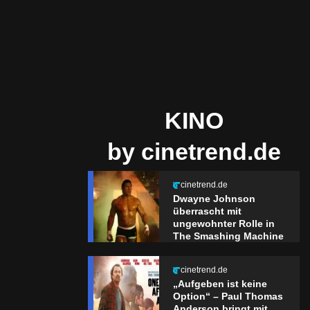
KINO
by cinetrend.de
cinetrend.de
Dwayne Johnson
überrascht mit
ungewohnter Rolle in
The Smashing Machine
cinetrend.de
„Aufgeben ist keine
Option“ – Paul Thomas
Anderson bringt mit