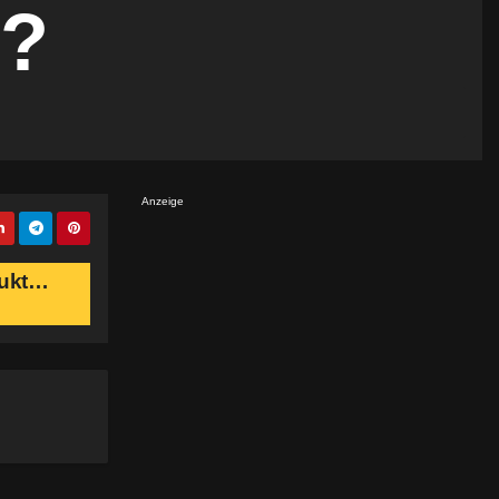
h?
Anzeige
pukt…