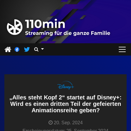
Z
u
m
I
n
h
a
l
t
s
p
r
„Alles steht Kopf 2“ startet auf Disney+:
i
Wird es einen dritten Teil der gefeierten
Animationsreihe geben?
n
g
20. Sep. 2024
e
Erscheinungsdatum: 25. September 2024