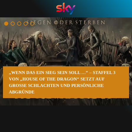
n
„WENN DAS EIN SIEG SEIN SOLL …“ – STAFFEL 3
VON „HOUSE OF THE DRAGON“ SETZT AUF
GROSSE SCHLACHTEN UND PERSÖNLICHE A
BGRÜNDE