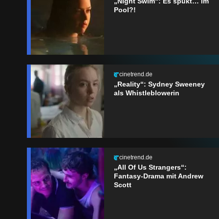
„Night Swim“: Es spukt… im
Pool?!
cinetrend.de
„Reality“: Sydney Sweeney
als Whistleblowerin
cinetrend.de
„All Of Us Strangers“:
Fantasy-Drama mit Andrew
Scott