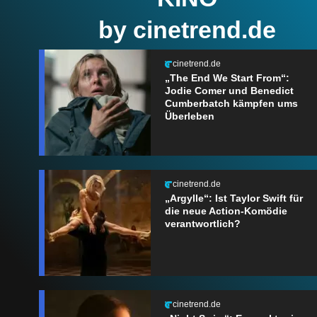
by cinetrend.de
cinetrend.de
„The End We Start From“:
Jodie Comer und Benedict
Cumberbatch kämpfen ums
Überleben
cinetrend.de
„Argylle“: Ist Taylor Swift für
die neue Action-Komödie
verantwortlich?
cinetrend.de