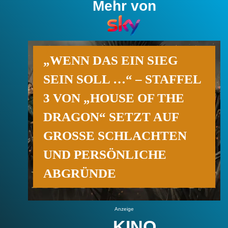
Mehr von
„WENN DAS EIN SIEG
SEIN SOLL …“ – STAFFEL
3 VON „HOUSE OF THE
DRAGON“ SETZT AUF
GROSSE SCHLACHTEN U
ND PERSÖNLICHE A
BGRÜNDE
Anzeige
KINO