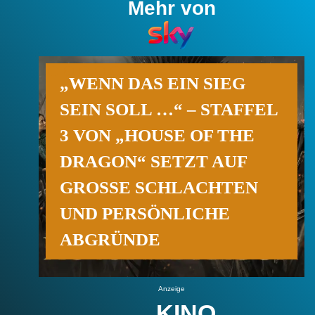
Mehr von
„WENN DAS EIN SIEG
SEIN SOLL …“ – STAFFEL
3 VON „HOUSE OF THE
DRAGON“ SETZT AUF
GROSSE SCHLACHTEN U
ND PERSÖNLICHE A
BGRÜNDE
Anzeige
KINO