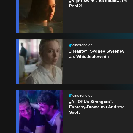
„Night Swim“: Es spukt… im
Pool?!
cinetrend.de
„Reality“: Sydney Sweeney
als Whistleblowerin
cinetrend.de
„All Of Us Strangers“:
Fantasy-Drama mit Andrew
Scott