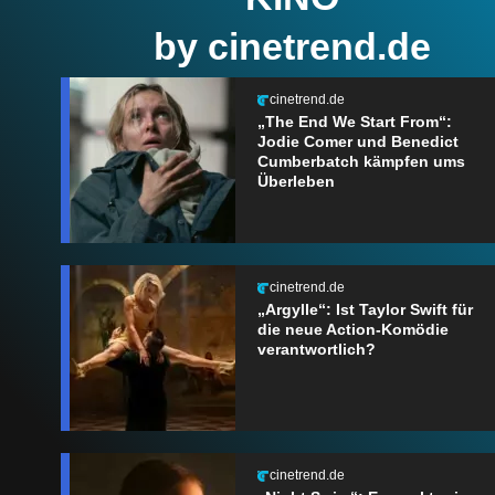
by cinetrend.de
cinetrend.de
„The End We Start From“:
Jodie Comer und Benedict
Cumberbatch kämpfen ums
Überleben
cinetrend.de
„Argylle“: Ist Taylor Swift für
die neue Action-Komödie
verantwortlich?
cinetrend.de