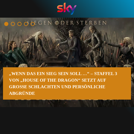
n
„WENN DAS EIN SIEG SEIN SOLL …“ – STAFFEL 3
VON „HOUSE OF THE DRAGON“ SETZT AUF
GROSSE SCHLACHTEN UND PERSÖNLICHE A
BGRÜNDE