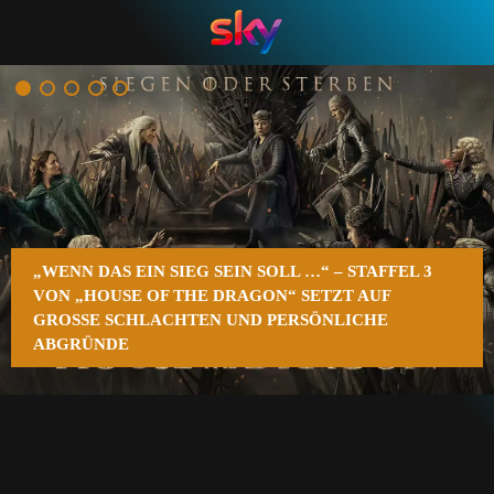
n
„WENN DAS EIN SIEG SEIN SOLL …“ – STAFFEL 3
VON „HOUSE OF THE DRAGON“ SETZT AUF
GROSSE SCHLACHTEN UND PERSÖNLICHE A
BGRÜNDE