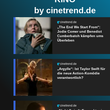
by cinetrend.de
cinetrend.de
„The End We Start From“:
Jodie Comer und Benedict
Cumberbatch kämpfen ums
Überleben
cinetrend.de
„Argylle“: Ist Taylor Swift für
die neue Action-Komödie
verantwortlich?
cinetrend.de