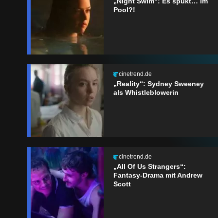
„Night Swim“: Es spukt… im
Pool?!
cinetrend.de
„Reality“: Sydney Sweeney
als Whistleblowerin
cinetrend.de
„All Of Us Strangers“:
Fantasy-Drama mit Andrew
Scott