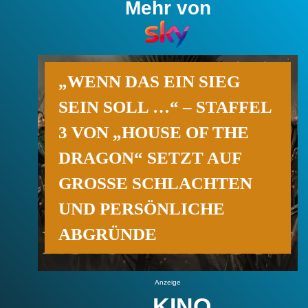
Mehr von
„WENN DAS EIN SIEG
SEIN SOLL …“ – STAFFEL
3 VON „HOUSE OF THE
DRAGON“ SETZT AUF
GROSSE SCHLACHTEN U
ND PERSÖNLICHE A
BGRÜNDE
Anzeige
KINO