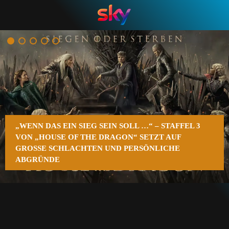
n
„WENN DAS EIN SIEG SEIN SOLL …“ – STAFFEL 3
VON „HOUSE OF THE DRAGON“ SETZT AUF
GROSSE SCHLACHTEN UND PERSÖNLICHE A
BGRÜNDE