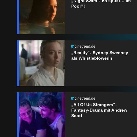
„Night Swim“: Es spukt… im
Pool?!
cinetrend.de
„Reality“: Sydney Sweeney
als Whistleblowerin
cinetrend.de
„All Of Us Strangers“:
Fantasy-Drama mit Andrew
Scott