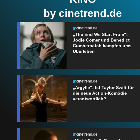
by cinetrend.de
cinetrend.de
„The End We Start From“:
Jodie Comer und Benedict
Cumberbatch kämpfen ums
Überleben
cinetrend.de
„Argylle“: Ist Taylor Swift für
die neue Action-Komödie
verantwortlich?
cinetrend.de