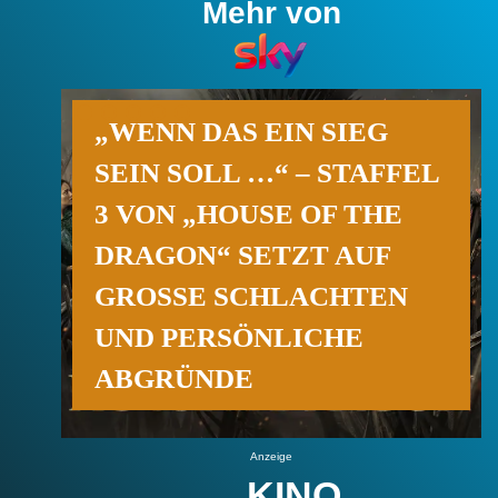
Mehr von
„WENN DAS EIN SIEG
SEIN SOLL …“ – STAFFEL
3 VON „HOUSE OF THE
DRAGON“ SETZT AUF
GROSSE SCHLACHTEN U
ND PERSÖNLICHE A
BGRÜNDE
Anzeige
KINO