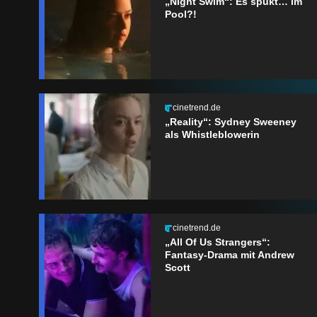
„Night Swim“: Es spukt… im
Pool?!
cinetrend.de
„Reality“: Sydney Sweeney
als Whistleblowerin
cinetrend.de
„All Of Us Strangers“:
Fantasy-Drama mit Andrew
Scott