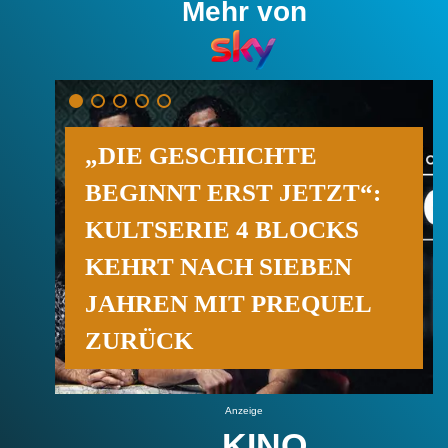
Mehr von
„DIE GESCHICHTE
BEGINNT ERST JETZT“:
KULTSERIE 4 BLOCKS
KEHRT NACH SIEBEN
JAHREN MIT PREQUEL
ZURÜCK
Anzeige
KINO