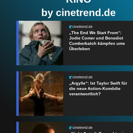
by cinetrend.de
cinetrend.de
„The End We Start From“:
Jodie Comer und Benedict
Cumberbatch kämpfen ums
Überleben
cinetrend.de
„Argylle“: Ist Taylor Swift für
die neue Action-Komödie
verantwortlich?
cinetrend.de