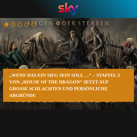
n
„WENN DAS EIN SIEG SEIN SOLL …“ – STAFFEL 3
VON „HOUSE OF THE DRAGON“ SETZT AUF
GROSSE SCHLACHTEN UND PERSÖNLICHE A
BGRÜNDE