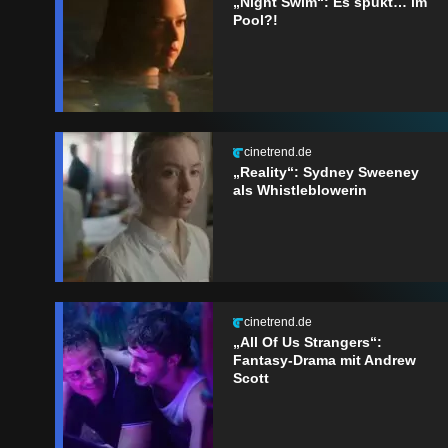
„Night Swim“: Es spukt… im
Pool?!
cinetrend.de
„Reality“: Sydney Sweeney
als Whistleblowerin
cinetrend.de
„All Of Us Strangers“:
Fantasy-Drama mit Andrew
Scott