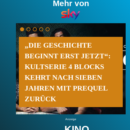
Mehr von
„DIE GESCHICHTE
BEGINNT ERST JETZT“:
KULTSERIE 4 BLOCKS
KEHRT NACH SIEBEN
JAHREN MIT PREQUEL
ZURÜCK
Anzeige
KINO