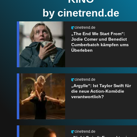
by cinetrend.de
cinetrend.de
„The End We Start From“:
Jodie Comer und Benedict
Cumberbatch kämpfen ums
Überleben
cinetrend.de
„Argylle“: Ist Taylor Swift für
die neue Action-Komödie
verantwortlich?
cinetrend.de