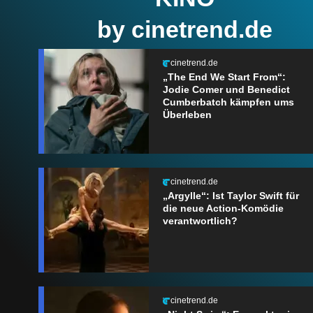
by cinetrend.de
cinetrend.de
„The End We Start From“:
Jodie Comer und Benedict
Cumberbatch kämpfen ums
Überleben
cinetrend.de
„Argylle“: Ist Taylor Swift für
die neue Action-Komödie
verantwortlich?
cinetrend.de