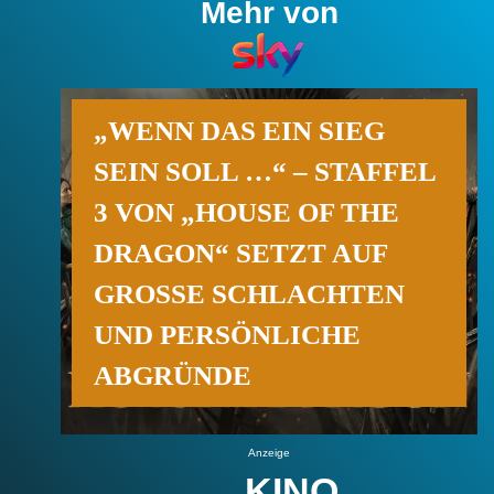
Mehr von
„WENN DAS EIN SIEG
SEIN SOLL …“ – STAFFEL
3 VON „HOUSE OF THE
DRAGON“ SETZT AUF
GROSSE SCHLACHTEN U
ND PERSÖNLICHE A
BGRÜNDE
Anzeige
KINO