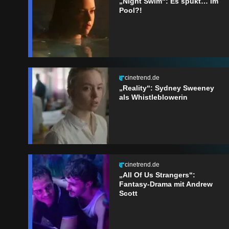
„Night Swim“: Es spukt… im
Pool?!
cinetrend.de
„Reality“: Sydney Sweeney
als Whistleblowerin
cinetrend.de
„All Of Us Strangers“:
Fantasy-Drama mit Andrew
Scott