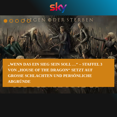
n
„WENN DAS EIN SIEG SEIN SOLL …“ – STAFFEL 3
VON „HOUSE OF THE DRAGON“ SETZT AUF
GROSSE SCHLACHTEN UND PERSÖNLICHE A
BGRÜNDE