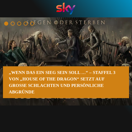
n
„WENN DAS EIN SIEG SEIN SOLL …“ – STAFFEL 3
VON „HOUSE OF THE DRAGON“ SETZT AUF
GROSSE SCHLACHTEN UND PERSÖNLICHE A
BGRÜNDE