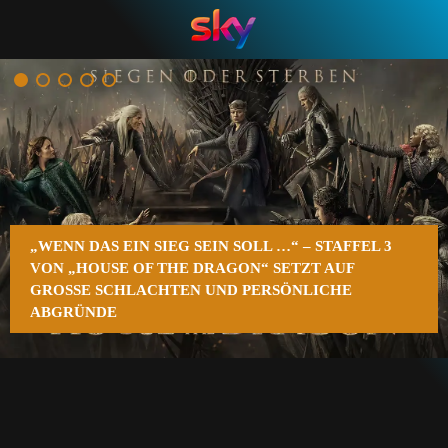
n
„WENN DAS EIN SIEG SEIN SOLL …“ – STAFFEL 3
VON „HOUSE OF THE DRAGON“ SETZT AUF
GROSSE SCHLACHTEN UND PERSÖNLICHE A
BGRÜNDE