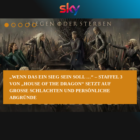
n
„WENN DAS EIN SIEG SEIN SOLL …“ – STAFFEL 3
VON „HOUSE OF THE DRAGON“ SETZT AUF
GROSSE SCHLACHTEN UND PERSÖNLICHE A
BGRÜNDE