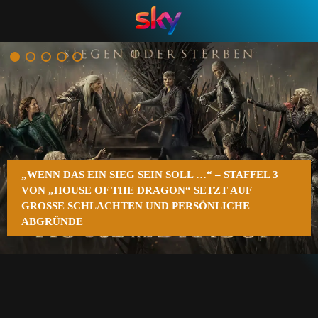
n
„WENN DAS EIN SIEG SEIN SOLL …“ – STAFFEL 3
VON „HOUSE OF THE DRAGON“ SETZT AUF
GROSSE SCHLACHTEN UND PERSÖNLICHE A
BGRÜNDE