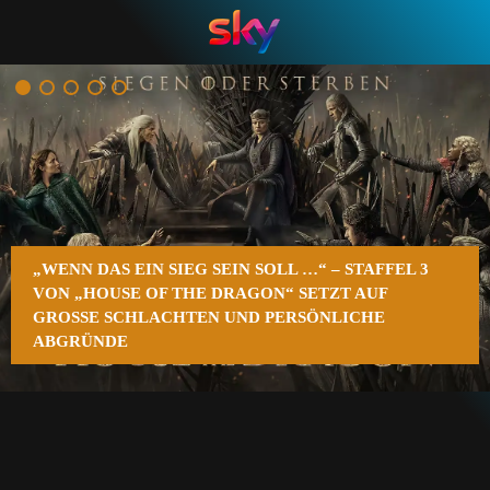
n
„WENN DAS EIN SIEG SEIN SOLL …“ – STAFFEL 3
VON „HOUSE OF THE DRAGON“ SETZT AUF
GROSSE SCHLACHTEN UND PERSÖNLICHE A
BGRÜNDE