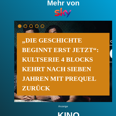
Mehr von
„DIE GESCHICHTE
BEGINNT ERST JETZT“:
KULTSERIE 4 BLOCKS
KEHRT NACH SIEBEN
JAHREN MIT PREQUEL
ZURÜCK
Anzeige
KINO