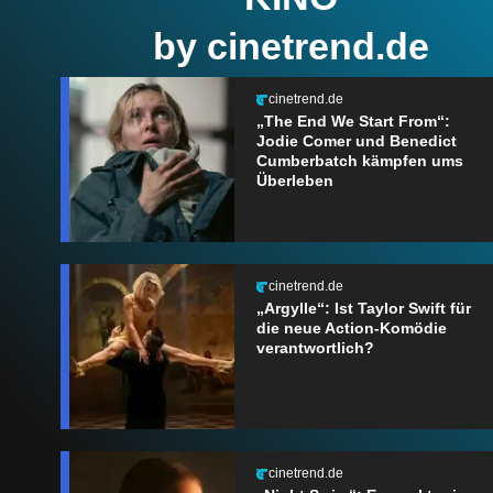
by cinetrend.de
cinetrend.de
„The End We Start From“:
Jodie Comer und Benedict
Cumberbatch kämpfen ums
Überleben
cinetrend.de
„Argylle“: Ist Taylor Swift für
die neue Action-Komödie
verantwortlich?
cinetrend.de