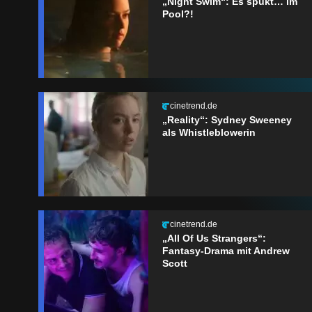
„Night Swim“: Es spukt… im
Pool?!
cinetrend.de
„Reality“: Sydney Sweeney
als Whistleblowerin
cinetrend.de
„All Of Us Strangers“:
Fantasy-Drama mit Andrew
Scott