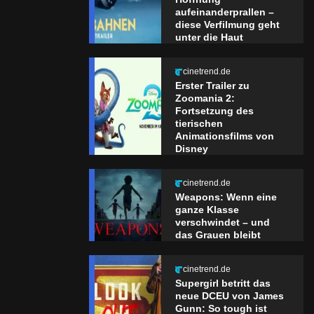
aufeinanderprallen –
diese Verfilmung geht
unter die Haut
cinetrend.de
Erster Trailer zu
Zoomania 2:
Fortsetzung des
tierischen
Animationsfilms von
Disney
cinetrend.de
Weapons: Wenn eine
ganze Klasse
verschwindet – und
das Grauen bleibt
cinetrend.de
Supergirl betritt das
neue DCEU von James
Gunn: So tough ist