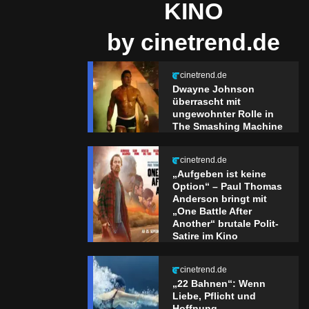
KINO
by cinetrend.de
cinetrend.de
Dwayne Johnson
überrascht mit
ungewohnter Rolle in
The Smashing Machine
cinetrend.de
„Aufgeben ist keine
Option“ – Paul Thomas
Anderson bringt mit
„One Battle After
Another“ brutale Polit-
Satire im Kino
cinetrend.de
„22 Bahnen“: Wenn
Liebe, Pflicht und
Hoffnung