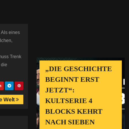
 Als eines
elchen,
muss Trenk
 die
„DIE GESCHICHTE
BEGINNT ERST
JETZT“:
e Welt
KULTSERIE 4
BLOCKS KEHRT
NACH SIEBEN